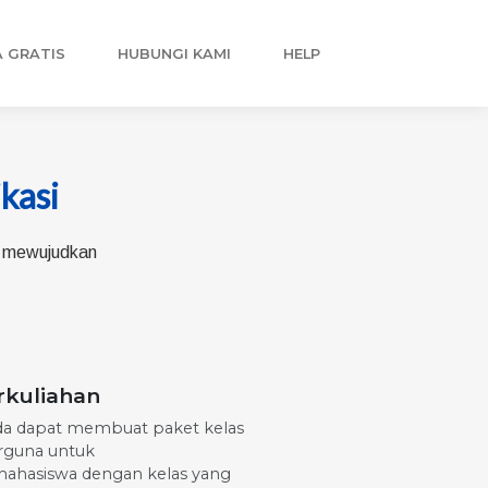
 GRATIS
HUBUNGI KAMI
HELP
ikasi
is mewujudkan
rkuliahan
da dapat membuat paket kelas
rguna untuk
hasiswa dengan kelas yang