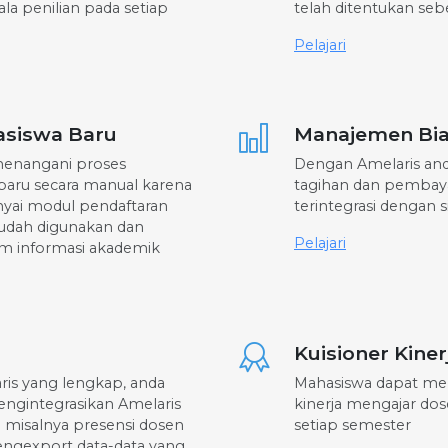
la penilian pada setiap
telah ditentukan se
Pelajari
asiswa Baru
Manajemen Bia
 menangani proses
Dengan Amelaris an
baru secara manual karena
tagihan dan pembay
yai modul pendaftaran
terintegrasi dengan 
udah digunakan dan
Pelajari
tem informasi akademik
Kuisioner Kine
is yang lengkap, anda
Mahasiswa dapat men
gintegrasikan Amelaris
kinerja mengajar dos
a misalnya presensi dosen
setiap semester
engexport data-data yang